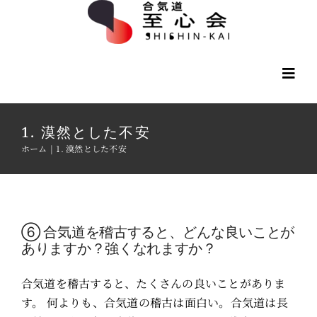
Skip
to
content
Togg
Navi
Contact Us
1. 漠然とした不安
ホーム
1. 漠然とした不安
Membership
Schedule/Place
⑥ 合気道を稽古すると、どんな良いことが
ありますか？強くなれますか？
Students
合気道を稽古すると、たくさんの良いことがありま
す。 何よりも、合気道の稽古は面白い。合気道は長