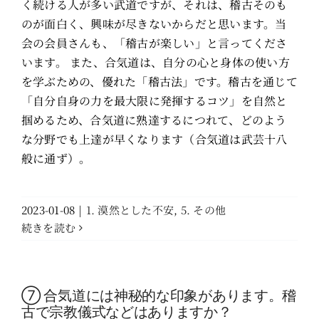
About
く続ける人が多い武道ですが、それは、稽古そのも
のが面白く、興味が尽きないからだと思います。当
会の会員さんも、「稽古が楽しい」と言ってくださ
>日本語
います。 また、合気道は、自分の心と身体の使い方
を学ぶための、優れた「稽古法」です。稽古を通じて
「自分自身の力を最大限に発揮するコツ」を自然と
掴めるため、合気道に熟達するにつれて、どのよう
な分野でも上達が早くなります（合気道は武芸十八
般に通ず）。
2023-01-08
|
1. 漠然とした不安
,
5. その他
続きを読む
⑦ 合気道には神秘的な印象があります。稽
古で宗教儀式などはありますか？