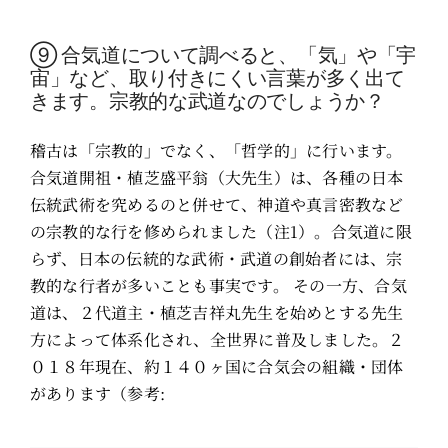
⑨ 合気道について調べると、「気」や「宇
宙」など、取り付きにくい言葉が多く出て
きます。宗教的な武道なのでしょうか？
稽古は「宗教的」でなく、「哲学的」に行います。
合気道開祖・植芝盛平翁（大先生）は、各種の日本
伝統武術を究めるのと併せて、神道や真言密教など
の宗教的な行を修められました（注1）。合気道に限
らず、日本の伝統的な武術・武道の創始者には、宗
教的な行者が多いことも事実です。 その一方、合気
道は、２代道主・植芝吉祥丸先生を始めとする先生
方によって体系化され、全世界に普及しました。２
０１８年現在、約１４０ヶ国に合気会の組織・団体
があります（参考: